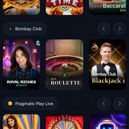
Bombay Club
Pragmatic Play Live