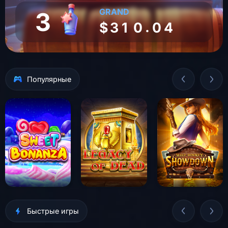
3
GRAND
3
.
$
3
1
0
0
4
Популярные
Быстрые игры